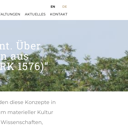
EN
DE
TALTUNGEN
AKTUELLES
KONTAKT
nt. Über
n aus
RK 1576)“
rden diese Konzepte in
m materieller Kultur
n Wissenschaften,