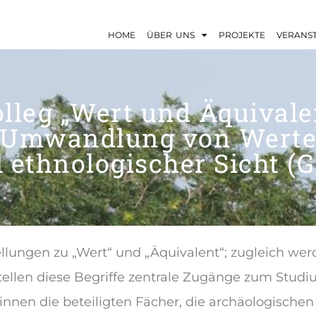
HOME
ÜBER UNS
PROJEKTE
VERANS
lleg „Wert und Äquivale
 Umwandlung von Werte
 ethnologischer Sicht (G
ellungen zu „Wert“ und „Äquivalent“; zugleich we
tellen diese Begriffe zentrale Zugänge zum Studiu
winnen die beteiligten Fächer, die archäologische