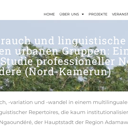
HOME
ÜBER UNS
PROJEKTE
VERANS
rauch und linguistische 
len urbanen Gruppen: Ei
Studie professioneller 
déré (Nord-Kamerun)
ch, -variation und -wandel in einem multilingual
inguistischer Repertoires, die kaum institutionalis
in Ngaoundéré, der Hauptstadt der Region Adamawa 