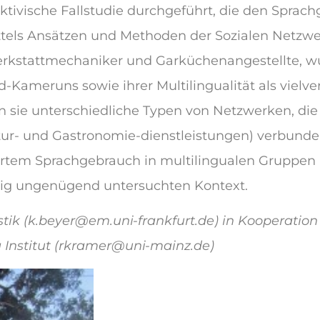
tivische Fallstudie durchgeführt, die den Sprach
ittels Ansätzen und Methoden der Sozialen Netzwe
erkstattmechaniker und Garküchenangestellte, w
-Kameruns sowie ihrer Multilingualität als vielv
n sie unterschiedliche Typen von Netzwerken, d
atur- und Gastronomie-dienstleistungen) verbunden
uertem Sprachgebrauch in multilingualen Gruppen be
llig ungenügend untersuchten Kontext.
stik (k.beyer@em.uni-frankfurt.de) in Kooperation 
 Institut (rkramer@uni-mainz.de)