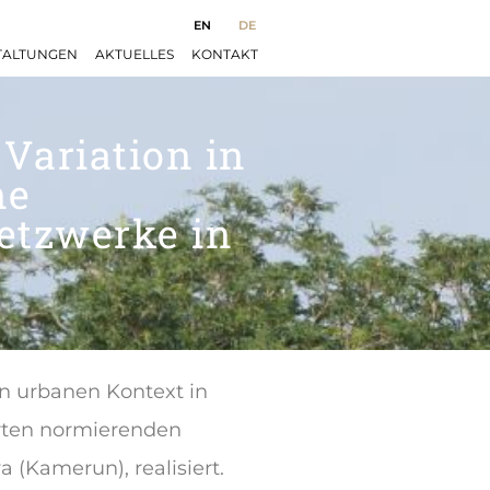
EN
DE
TALTUNGEN
AKTUELLES
KONTAKT
Variation in
ne
Netzwerke in
en urbanen Kontext in
ierten normierenden
(Kamerun), realisiert.